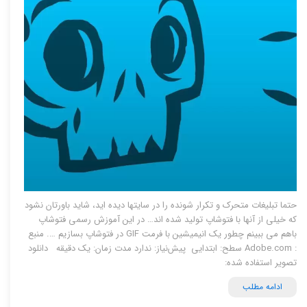
حتما تبلیغات متحرک و تکرار شونده را در سایتها دیده اید، شاید باورتان نشود
که خیلی از آنها با فتوشاپ تولید شده اند… در این آموزش رسمی فتوشاپ
باهم می ببینم چطور یک انیمیشین با فرمت GIF در فتوشاپ بسازیم …. منبع
: Adobe.com سطح: ابتدایی پیش‌نیاز: ندارد مدت زمان: یک دقیقه دانلود
تصویر استفاده شده:
ادامه مطلب