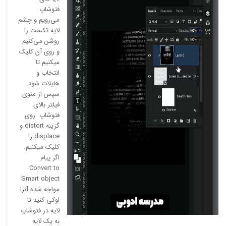
فتوشاپ
می‌رویم و چشم
لایه تکست را
روشن می‌کنیم
و روی آن کلیک
میکنیم تا
انتخاب و
هایلات شود.
سپس از منوی
فیلتر بالای
فتوشاپ روی
گزینه distort و
displace را
کلیک میکنیم.
اگر پیام
Convert to
Smart object
مواجه شده آنرا
اوکی کنید تا
لایه در فتوشاپ
به یک لایه