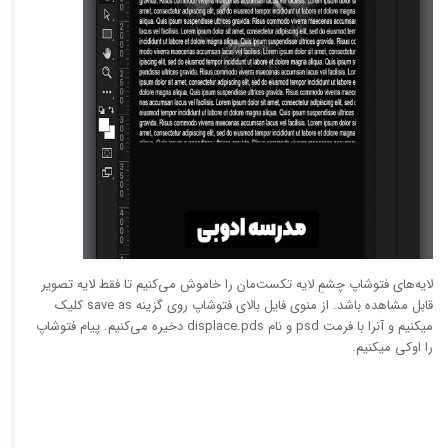
لایه‌های فتوشاپ چشمِ لایه تکست‌مان را خاموش می‌کنیم تا فقط لایه تصویر
قابل مشاهده باشد. از منوی فایل بالای فتوشاپ روی گزینه save as کلیک
میکنیم و آنرا با فرمت psd و نام displace.pds دخیره می‌کنیم. پیام فتوشاپ
را اوکی میکنیم.