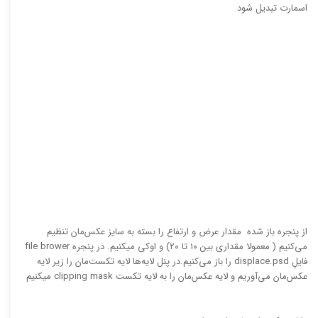
اسمارت تبدیل شود
از پنجره باز شده مقدار عرض و ارتفاع را بسته به سایز عکس‌مان تنظیم
می‌کنیم ( معمولا مقداری بین ۱۰ تا ۲۰) و اوکی میکنیم. در پنجره file brower
فایلِ displace.psd را باز می‌کنیم.در پنل لایه‌ها لایه تکست‌مان را زیر لایه
عکس‌مان می‌آوریم و لایه عکس‌مان را به لایه تکست clipping mask میکنیم