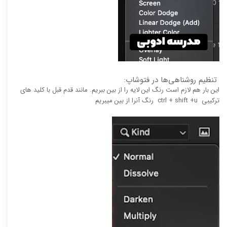
تنظیم روشناهی‌ها در فتوشاپ:
این بار هم لازم است رنگ این لایه را از بین ببریم. مانند قدم قبل با کلید های
ترکیبی ctrl + shift +u رنگ آنرا از بین میبریم