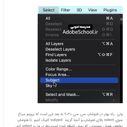
‫ولی راه بهتر در فتوشاپ سی سی ۲۰۲۰ به بعد این است که برویم سراغ
منوی select بالای فتوشاپ،و آنجا گزینه subject کلیک کنیم تا فتوشاپ
بهلطف هوش مصنوعی که بهش اضافه شده است،‫بطری ما رو select کند.