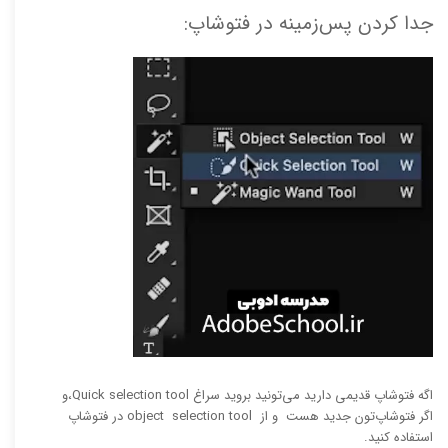
جدا کردن پس‌زمینه در فتوشاپ:
‫اگه فتوشاپ قدیمی دارید می‌تونید بروید سراغ Quick selection tool،‫و
اگر فتوشاپ‌تون جدید هست و از object selection tool در فتوشاپ
استفاده کنید.