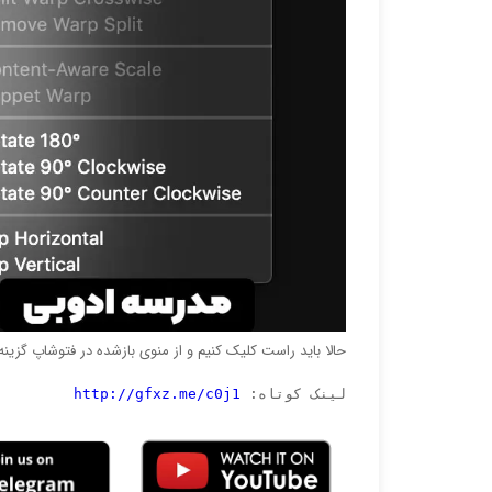
حالا باید راست کلیک کنیم و از منوی بازشده در فتوشاپ گزینه warp را انتخاب کنیم و با دسته‌های آن غبعب را جراحی کن
لینک کوتاه: 
http://gfxz.me/c0j1