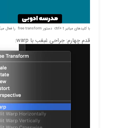
با کلید‌های میانبر ctrl+ t دستور free transform را فعال میکنیم
قدم چهارم: جراحی غبغب با warp: