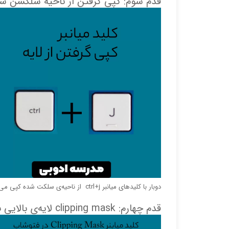
قدم سوم: کپی گرفتن از ناحیه سلکشن شد
دوبار با کلید‌های میانبر ctrl+j از ناحیه‌ی سلکت شده کپی می‌گیریم
قدم چهارم: clipping mask لایه‌ی بالایی به لایه‌ی زیرین خود