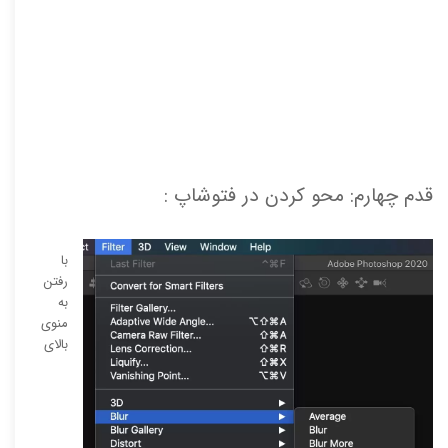
قدم چهارم: محو کردن در فتوشاپ :
با
رفتن
به
منوی
بالای