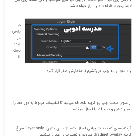
لایه، پنجره layer's style باز خواهد شد
در
پنجره
باز
شده
دسته
fill
opacity را به چپ می‌کشیم تا مقدارش صفر قرار گیرد
از منوی سمت چپ رو گزینه strock میزنیم تا تنظیمات مربوط به دور خط را
تغییر دهیم و تغییرات را اعمال میکنیم
گزینه بعدی که باید تغییراتی اعمال کنیم از منوی کناری layer style سراغ
گزینه Gradinet overlay میرویم و تغییرات را اعمال میکنیم