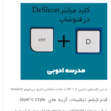
با زدن کلیدهای ترکیبی ctrl + d از حالت سلکشن خارج می‌شویم deselect
قدم ششم: تنظیمات گزینه های layer's style:
با رفتن روی لایه rectangle 1 در پنل لایه‌های فتوشاپ و دبل کلیک روی این