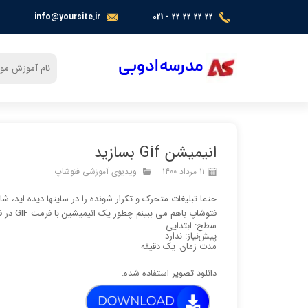
info@yoursite.ir
021 - 22 22 22 22
​​​مدرسه ادوبی
انیمیشن Gif بسازید
۱۱ مرداد ۱۴۰۰
ویدیوی آموزشی فتوشاپ
حتما تبلیغات متحرک و تکرار شونده را در سایتها دیده اید، ش
فتوشاپ باهم می ببینم چطور یک انیمیشین با فرمت GIF در فتوشاپ بسازیم …. منبع : Adobe.com
سطح: ابتدایی
پیش‌نیاز: ندارد
مدت زمان: یک دقیقه
دانلود تصویر استفاده شده: