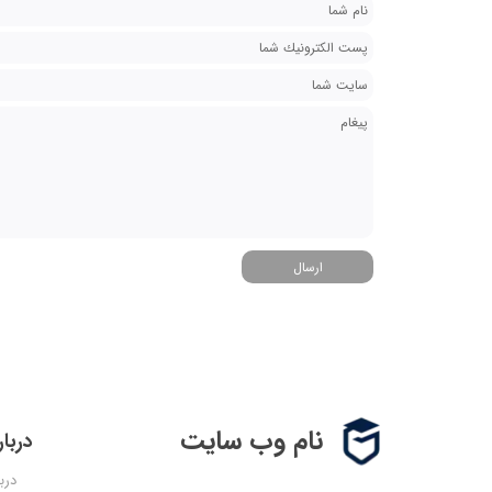
ارسال
نام وب سایت
دربار
دربا