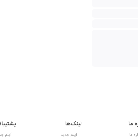
ه ما
لینک‌ها
پشتیبان
ره ما
آیتم جدید
آیتم جد