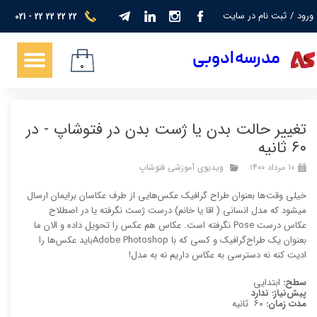
ورود
/
ثبت نام در سایت
021 - 22 22 22 22
حساب کاربری من
​​​مدرسه ادوبی
تغییر گذر واژه
۰
سفارشات
تغییر حالت بدن یا ژست بدن در فتوشاپ - در
خروج از حساب کاربری
۶۰ ثانیه
۱۰ مرداد ۱۴۰۰
ویدیوی آموزشی فتوشاپ
خیلی وقت‌ها بعنوان طراح گرافیک عکس‌هایی از طرف عکاسان برایمان ارسال
میشود که مدل انسانی ( اقا یا خانم) درست ژست نگرفته یا در اصطلاح
عکاس درست Pose نگرفته است. عکاس هم عکس‌ را تحویل داده و الان ما
بعنوان یک طراح‌گرافیک و کسی که با Adobe Photoshopباید عکس‌ها را
ادیت کنه نه دسترسی به عکاس داریم نه به مدل!
سطح:
ابتدایی
پیش‌نیاز: ندارد
مدت زمان:
۶۰ ثانیه