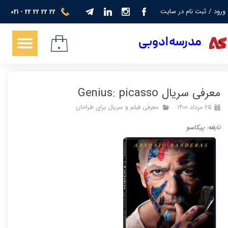
ورود
/
ثبت نام در سایت
021 - 22 22 22 22
حساب کاربری من
​​​مدرسه ادوبی
تغییر گذر واژه
۰
سفارشات
معرفی سریال Genius: picasso
خروج از حساب کاربری
۲۵ مرداد ۱۴۰۰
معرفی فیلم و سریال برای طراحان
نابغه: پیکاسو