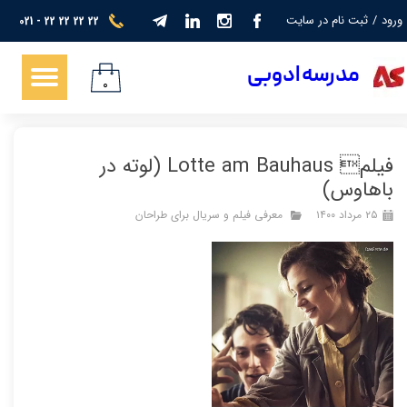
ورود
/
ثبت نام در سایت
021 - 22 22 22 22
حساب کاربری من
​​​مدرسه ادوبی
تغییر گذر واژه
۰
سفارشات
فیلم Lotte am Bauhaus (لوته در
خروج از حساب کاربری
باهاوس)
۲۵ مرداد ۱۴۰۰
معرفی فیلم و سریال برای طراحان